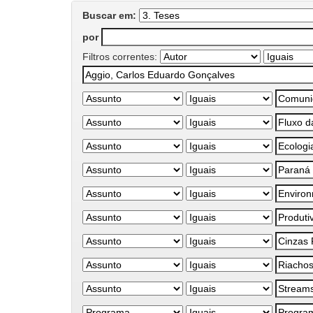
Buscar em:
por
Filtros correntes: