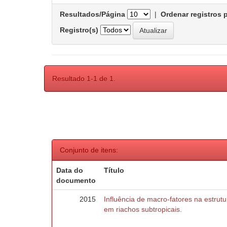
Resultados/Página
|
Ordenar registros 
Registro(s)
Resultado 1-1 de 1.
Conjunto de itens:
Data do
Título
documento
2015
Influência de macro-fatores na estru
em riachos subtropicais.