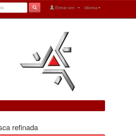
Entrar em:
Idioma
sca refinada