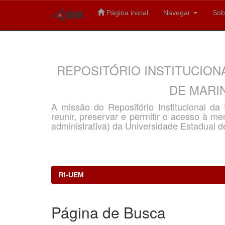
Página inicial
Navegar
Sob
Skip
navigation
REPOSITÓRIO INSTITUCION
DE MARIN
A missão do Repositório Institucional d
reunir, preservar e permitir o acesso à memó
administrativa) da Universidade Estadual d
RI-UEM
Página de Busca