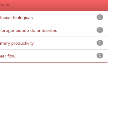
sunto
ências Biológicas
1
terogeneidade de ambientes
1
imary productivity
1
ter flow
1