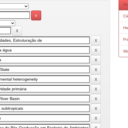
As
Ci
He
Pr
Wa