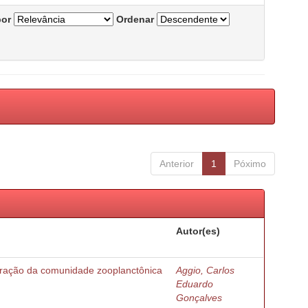
por
Ordenar
Anterior
1
Póximo
Autor(es)
turação da comunidade zooplanctônica
Aggio, Carlos
Eduardo
Gonçalves