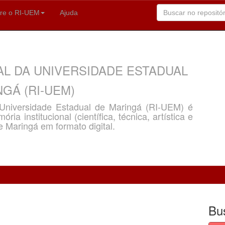
re o RI-UEM
Ajuda
AL DA UNIVERSIDADE ESTADUAL
GÁ (RI-UEM)
a Universidade Estadual de Maringá (RI-UEM) é
ria institucional (científica, técnica, artística e
e Maringá em formato digital.
Bu