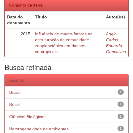
Conjunto de itens:
Data do
Título
Autor(es)
documento
2015
Influência de macro-fatores na
Aggio,
estruturação da comunidade
Carlos
zooplanctônica em riachos
Eduardo
subtropicais.
Gonçalves
Busca refinada
Assunto
Brasil.
1
Brazil.
1
Ciências Biológicas
1
Heterogeneidade de ambientes
1