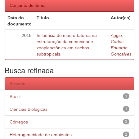
Conjunto de itens:
Data do
Título
Autor(es)
documento
2015
Influência de macro-fatores na
Aggio,
estruturação da comunidade
Carlos
zooplanctônica em riachos
Eduardo
subtropicais.
Gonçalves
Busca refinada
Assunto
Brazil.
1
Ciências Biológicas
1
Córregos
1
Heterogeneidade de ambientes
1