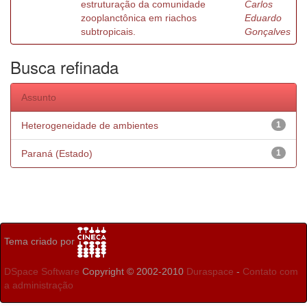
estruturação da comunidade
Carlos
zooplanctônica em riachos
Eduardo
subtropicais.
Gonçalves
Busca refinada
Assunto
Heterogeneidade de ambientes
1
Paraná (Estado)
1
Tema criado por
DSpace Software
Copyright © 2002-2010
Duraspace
-
Contato com
a administração