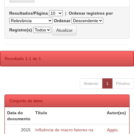
Resultados/Página
|
Ordenar registros por
Ordenar
Registro(s)
Resultado 1-1 de 1.
Anterior
1
Póximo
Conjunto de itens:
Data do
Título
Autor(es)
documento
2015
Influência de macro-fatores na
Aggio,