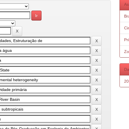
As
Bra
Ci
Pr
Zo
Da
20