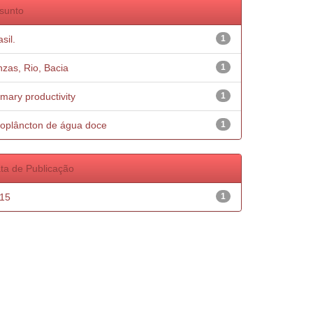
sunto
sil.
1
nzas, Rio, Bacia
1
imary productivity
1
oplâncton de água doce
1
ta de Publicação
15
1