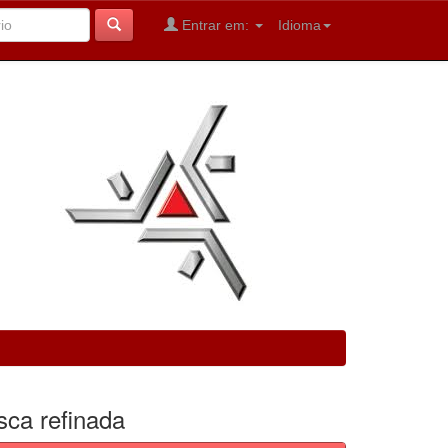
Entrar em:
Idioma
sca refinada