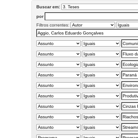
Buscar em:
por
Filtros correntes: