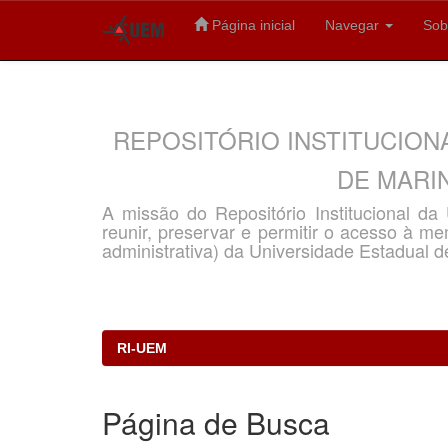
Página inicial
Navegar
Sob
Skip
navigation
REPOSITÓRIO INSTITUCION
DE MARIN
A missão do Repositório Institucional d
reunir, preservar e permitir o acesso à memó
administrativa) da Universidade Estadual d
RI-UEM
Página de Busca