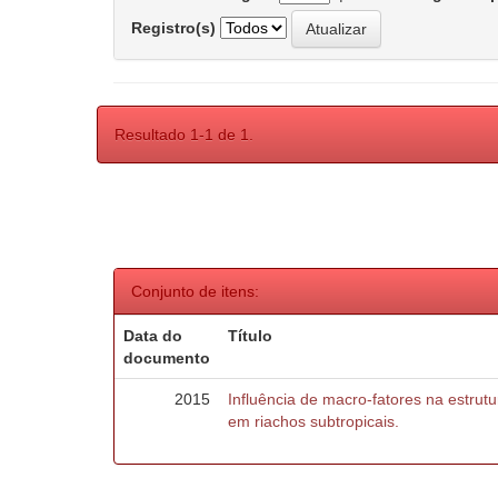
Registro(s)
Resultado 1-1 de 1.
Conjunto de itens:
Data do
Título
documento
2015
Influência de macro-fatores na estru
em riachos subtropicais.