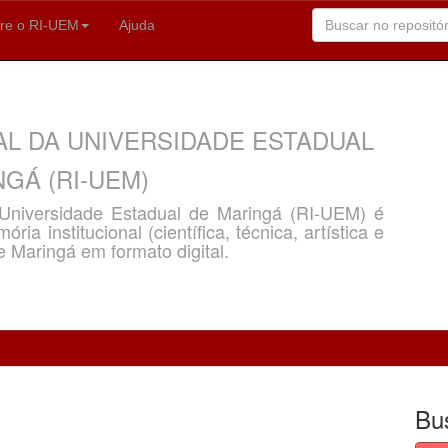
re o RI-UEM
Ajuda
AL DA UNIVERSIDADE ESTADUAL
GÁ (RI-UEM)
a Universidade Estadual de Maringá (RI-UEM) é
ria institucional (científica, técnica, artística e
e Maringá em formato digital.
Bu