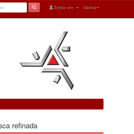
Entrar em:
Idioma
sca refinada