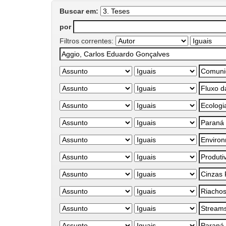
Buscar em:
por
Filtros correntes: