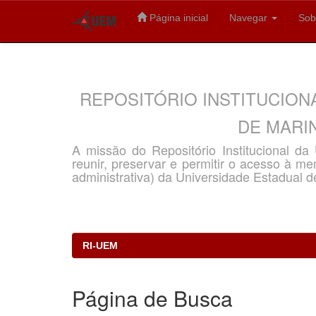
Página inicial
Navegar
Sob
Skip
navigation
REPOSITÓRIO INSTITUCION
DE MARIN
A missão do Repositório Institucional d
reunir, preservar e permitir o acesso à memó
administrativa) da Universidade Estadual d
RI-UEM
Página de Busca