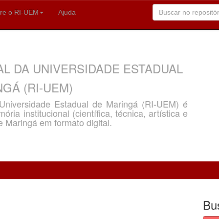
re o RI-UEM
Ajuda
AL DA UNIVERSIDADE ESTADUAL
GÁ (RI-UEM)
a Universidade Estadual de Maringá (RI-UEM) é
ria institucional (científica, técnica, artística e
e Maringá em formato digital.
Bu