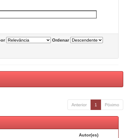
por
Ordenar
Anterior
1
Póximo
Autor(es)