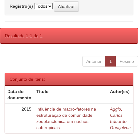
Registro(s)
Resultado 1-1 de 1.
Anterior
1
Póximo
Conjunto de itens:
Data do
Título
Autor(es)
documento
2015
Influência de macro-fatores na
Aggio,
estruturação da comunidade
Carlos
zooplanctônica em riachos
Eduardo
subtropicais.
Gonçalves