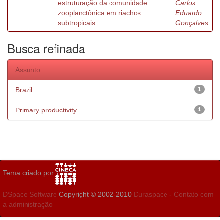
estruturação da comunidade
Carlos
zooplanctônica em riachos
Eduardo
subtropicais.
Gonçalves
Busca refinada
Assunto
Brazil.
1
Primary productivity
1
Tema criado por
DSpace Software
Copyright © 2002-2010
Duraspace
-
Contato com
a administração