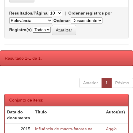
Resultados/Página
|
Ordenar registros por
Ordenar
Registro(s)
Resultado 1-1 de 1.
Anterior
1
Póximo
Conjunto de itens:
Data do
Título
Autor(es)
documento
2015
Influência de macro-fatores na
Aggio,