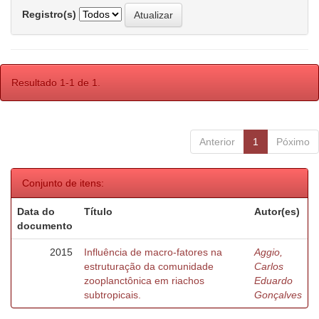
Registro(s)
Resultado 1-1 de 1.
Anterior
1
Póximo
Conjunto de itens:
Data do
Título
Autor(es)
documento
2015
Influência de macro-fatores na
Aggio,
estruturação da comunidade
Carlos
zooplanctônica em riachos
Eduardo
subtropicais.
Gonçalves