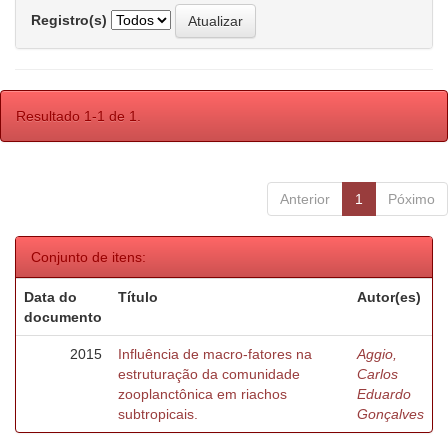
Registro(s)
Resultado 1-1 de 1.
Anterior
1
Póximo
Conjunto de itens:
Data do
Título
Autor(es)
documento
2015
Influência de macro-fatores na
Aggio,
estruturação da comunidade
Carlos
zooplanctônica em riachos
Eduardo
subtropicais.
Gonçalves