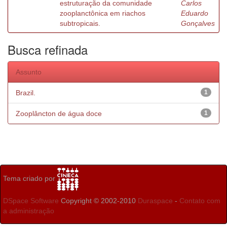
estruturação da comunidade
Carlos
zooplanctônica em riachos
Eduardo
subtropicais.
Gonçalves
Busca refinada
Assunto
Brazil.
1
Zooplâncton de água doce
1
Tema criado por
DSpace Software
Copyright © 2002-2010
Duraspace
-
Contato com
a administração