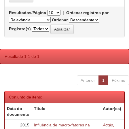
Resultados/Página
|
Ordenar registros por
Ordenar
Registro(s)
Resultado 1-1 de 1.
Anterior
1
Póximo
Conjunto de itens:
Data do
Título
Autor(es)
documento
2015
Influência de macro-fatores na
Aggio,