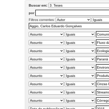
Buscar em:
por
Filtros correntes: