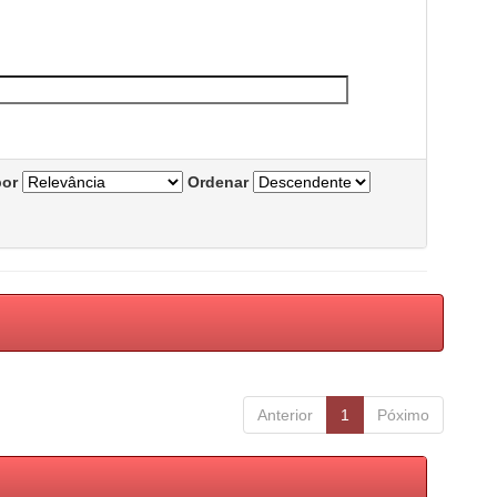
por
Ordenar
Anterior
1
Póximo