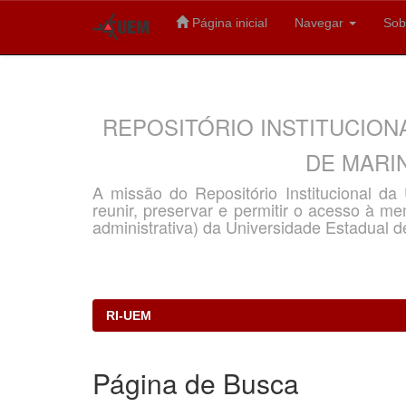
Página inicial
Navegar
Sob
Skip
navigation
REPOSITÓRIO INSTITUCION
DE MARIN
A missão do Repositório Institucional d
reunir, preservar e permitir o acesso à memó
administrativa) da Universidade Estadual d
RI-UEM
Página de Busca