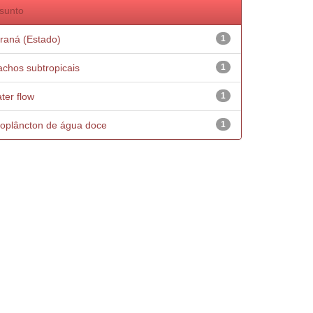
sunto
raná (Estado)
1
achos subtropicais
1
ter flow
1
oplâncton de água doce
1