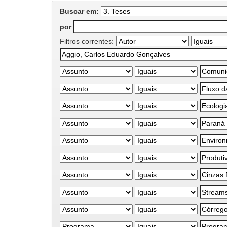
Buscar em:
por
Filtros correntes: