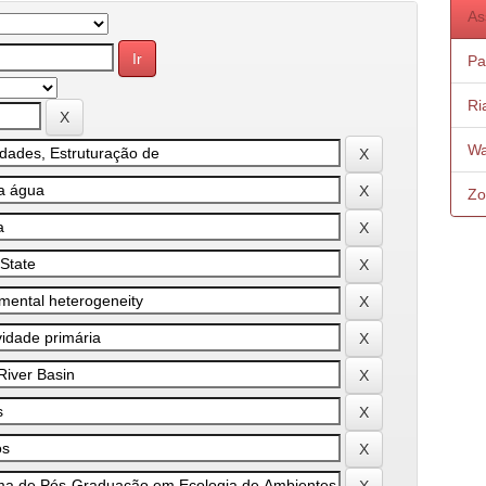
As
Pa
Ri
Wa
Zo