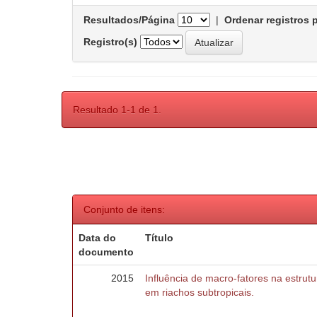
Resultados/Página
|
Ordenar registros 
Registro(s)
Resultado 1-1 de 1.
Conjunto de itens:
Data do
Título
documento
2015
Influência de macro-fatores na estru
em riachos subtropicais.