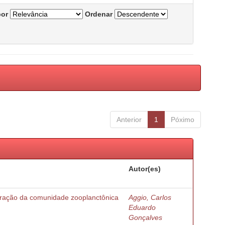
por
Ordenar
Anterior
1
Póximo
Autor(es)
turação da comunidade zooplanctônica
Aggio, Carlos
Eduardo
Gonçalves