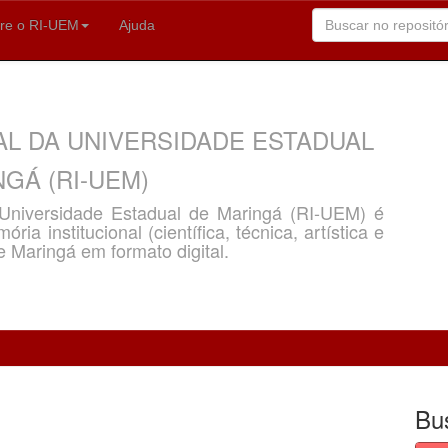
re o RI-UEM
Ajuda
AL DA UNIVERSIDADE ESTADUAL
GÁ (RI-UEM)
a Universidade Estadual de Maringá (RI-UEM) é
ria institucional (científica, técnica, artística e
e Maringá em formato digital.
Bu