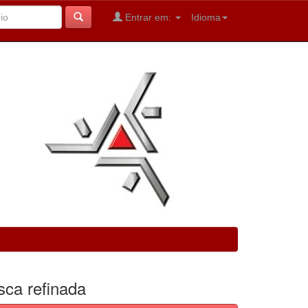
Entrar em:
Idioma
sca refinada