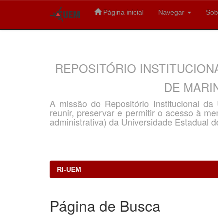
Página inicial
Navegar
Sob
Skip
navigation
REPOSITÓRIO INSTITUCION
DE MARIN
A missão do Repositório Institucional d
reunir, preservar e permitir o acesso à memó
administrativa) da Universidade Estadual d
RI-UEM
Página de Busca