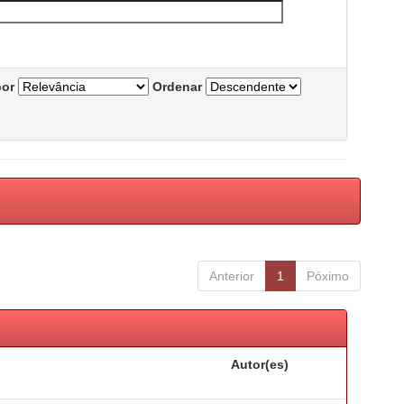
por
Ordenar
Anterior
1
Póximo
Autor(es)