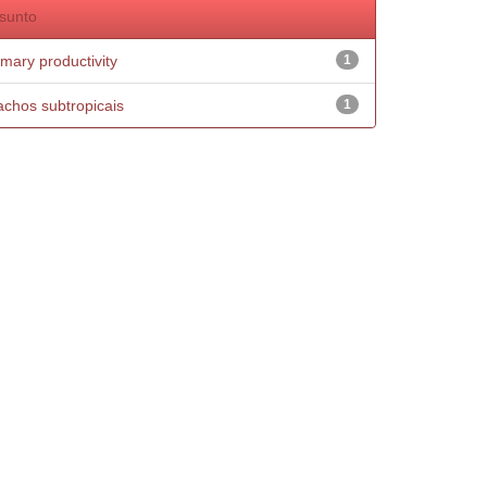
sunto
imary productivity
1
achos subtropicais
1