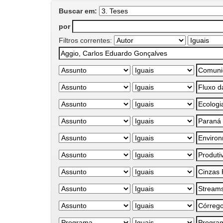
Buscar em:
por
Filtros correntes: