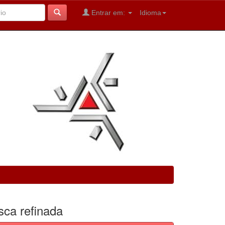
Entrar em:
Idioma
sca refinada