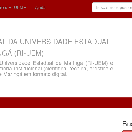
re o RI-UEM
Ajuda
AL DA UNIVERSIDADE ESTADUAL
GÁ (RI-UEM)
a Universidade Estadual de Maringá (RI-UEM) é
ria institucional (científica, técnica, artística e
e Maringá em formato digital.
Bu