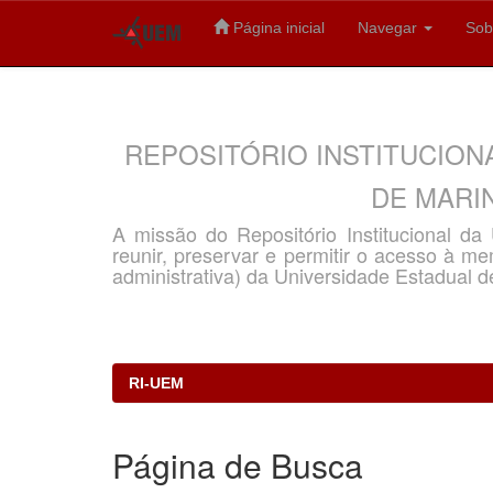
Página inicial
Navegar
Sob
Skip
navigation
REPOSITÓRIO INSTITUCION
DE MARIN
A missão do Repositório Institucional d
reunir, preservar e permitir o acesso à memó
administrativa) da Universidade Estadual d
RI-UEM
Página de Busca