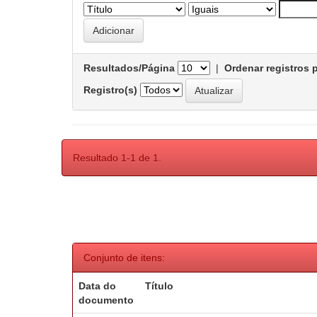
Resultados/Página
|
Ordenar registros 
Registro(s)
Resultado 1-1 de 1.
Conjunto de itens:
Data do
Título
documento