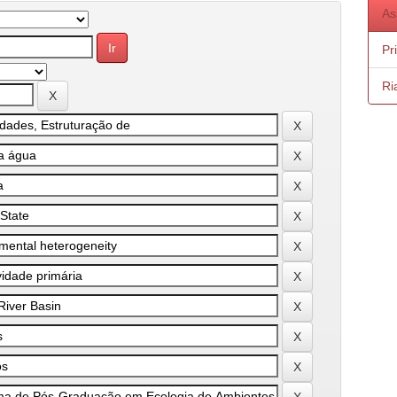
As
Pr
Ri