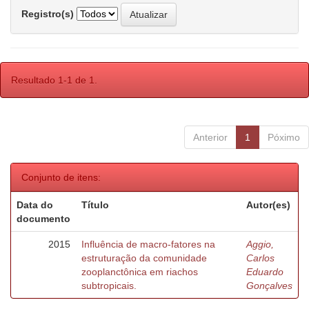
Registro(s)
Resultado 1-1 de 1.
Anterior
1
Póximo
Conjunto de itens:
Data do
Título
Autor(es)
documento
2015
Influência de macro-fatores na
Aggio,
estruturação da comunidade
Carlos
zooplanctônica em riachos
Eduardo
subtropicais.
Gonçalves