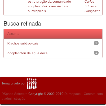
estruturação da comunidade
Carlos
zooplanctônica em riachos
Eduardo
subtropicais.
Gonçalves
Busca refinada
Assunto
Riachos subtropicais
1
Zooplâncton de água doce
1
Tema criado por
DSpace Software
Copyright © 2002-2010
Duraspace
-
Contato com
a administração