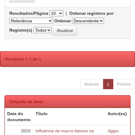
Resultados/Página
|
Ordenar registros por
Ordenar
Registro(s)
Resultado 1-1 de 1.
Anterior
1
Póximo
Conjunto de itens:
Data do
Título
Autor(es)
documento
2015
Influência de macro-fatores na
Aggio,