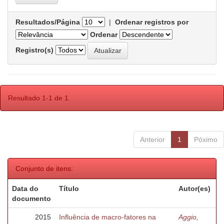
Resultados/Página
|
Ordenar registros por
Ordenar
Registro(s)
Resultado 1-1 de 1.
Anterior
1
Póximo
Conjunto de itens:
Data do
Título
Autor(es)
documento
2015
Influência de macro-fatores na
Aggio,