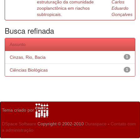
estruturação da comunidade
Carlos
zooplanctônica em riachos
Eduardo
subtropicais.
Gonçalves
Busca refinada
Assunto
Cinzas, Rio, Bacia
1
Ciências Biológicas
1
Tema criado por
DSpace Software
Copyright © 2002-2010
Duraspace
-
Contato com
a administração