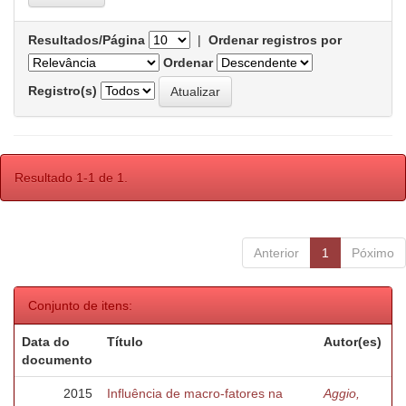
Resultados/Página
|
Ordenar registros por
Ordenar
Registro(s)
Resultado 1-1 de 1.
Anterior
1
Póximo
Conjunto de itens:
Data do
Título
Autor(es)
documento
2015
Influência de macro-fatores na
Aggio,