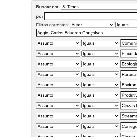
Buscar em:
por
Filtros correntes: