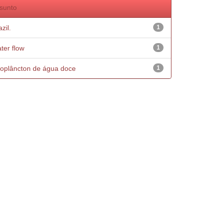
sunto
zil.
1
ter flow
1
oplâncton de água doce
1