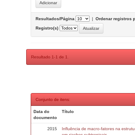
Resultados/Página
|
Ordenar registros 
Registro(s)
Resultado 1-1 de 1.
Conjunto de itens:
Data do
Título
documento
2015
Influência de macro-fatores na estru
em riachos subtropicais.