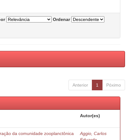
por
Ordenar
Anterior
1
Póximo
Autor(es)
turação da comunidade zooplanctônica
Aggio, Carlos
Eduardo