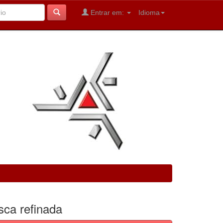
Entrar em:
Idioma
sca refinada