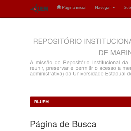
Página inicial
Navegar
Sob
Skip
navigation
REPOSITÓRIO INSTITUCION
DE MARIN
A missão do Repositório Institucional d
reunir, preservar e permitir o acesso à memó
administrativa) da Universidade Estadual d
RI-UEM
Página de Busca