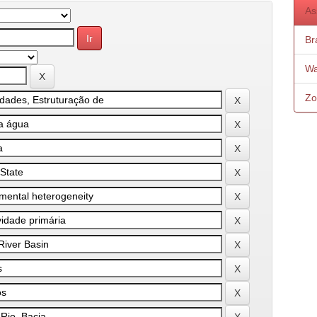
As
Bra
Wa
Zo