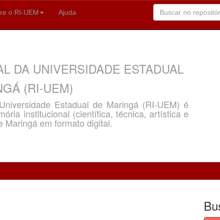
re o RI-UEM
Ajuda
AL DA UNIVERSIDADE ESTADUAL
GÁ (RI-UEM)
a Universidade Estadual de Maringá (RI-UEM) é
ria institucional (científica, técnica, artística e
e Maringá em formato digital.
Bu