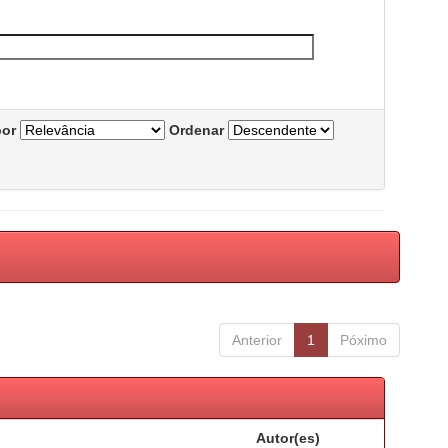
por
Ordenar
Anterior
1
Póximo
Autor(es)