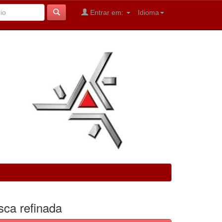
Entrar em:
Idioma
sca refinada