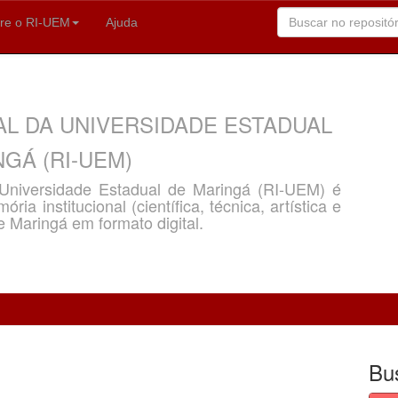
re o RI-UEM
Ajuda
AL DA UNIVERSIDADE ESTADUAL
GÁ (RI-UEM)
a Universidade Estadual de Maringá (RI-UEM) é
ria institucional (científica, técnica, artística e
e Maringá em formato digital.
Bu