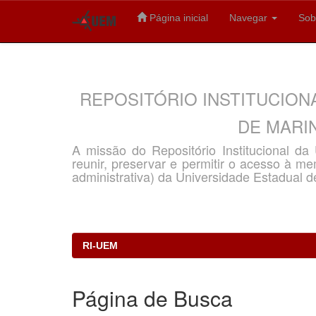
Página inicial
Navegar
Sob
Skip
navigation
REPOSITÓRIO INSTITUCION
DE MARIN
A missão do Repositório Institucional d
reunir, preservar e permitir o acesso à memó
administrativa) da Universidade Estadual d
RI-UEM
Página de Busca