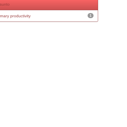
sunto
imary productivity
1