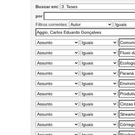
Buscar em:
por
Filtros correntes: