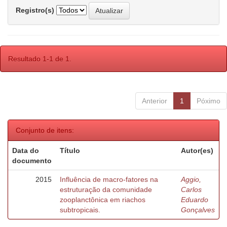
Registro(s)
Resultado 1-1 de 1.
Anterior
1
Póximo
Conjunto de itens:
Data do
Título
Autor(es)
documento
2015
Influência de macro-fatores na
Aggio,
estruturação da comunidade
Carlos
zooplanctônica em riachos
Eduardo
subtropicais.
Gonçalves