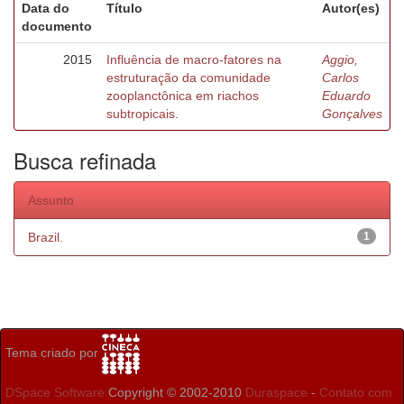
Data do
Título
Autor(es)
documento
2015
Influência de macro-fatores na
Aggio,
estruturação da comunidade
Carlos
zooplanctônica em riachos
Eduardo
subtropicais.
Gonçalves
Busca refinada
Assunto
Brazil.
1
Tema criado por
DSpace Software
Copyright © 2002-2010
Duraspace
-
Contato com