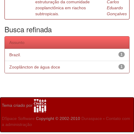
estruturação da comunidade
Carlos
zooplanctônica em riachos
Eduardo
subtropicais.
Gonçalves
Busca refinada
Assunto
Brazil.
1
Zooplâncton de água doce
1
Tema criado por
DSpace Software
Copyright © 2002-2010
Duraspace
-
Contato com
a administração