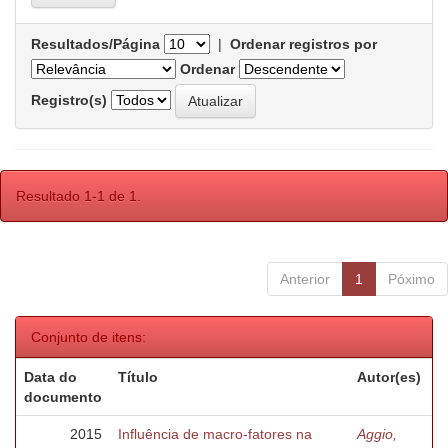
Resultados/Página
|
Ordenar registros por
Ordenar
Registro(s)
Resultado 1-1 de 1.
Anterior
1
Póximo
Conjunto de itens:
Data do
Título
Autor(es)
documento
2015
Influência de macro-fatores na
Aggio,