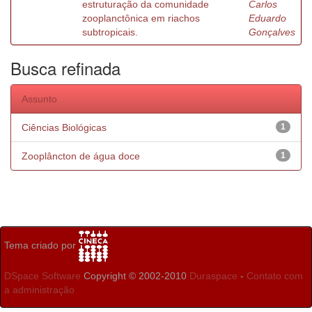
estruturação da comunidade
Carlos
zooplanctônica em riachos
Eduardo
subtropicais.
Gonçalves
Busca refinada
Assunto
Ciências Biológicas
1
Zooplâncton de água doce
1
Tema criado por
DSpace Software
Copyright © 2002-2010
Duraspace
-
Contato com
a administração