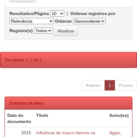
Resultados/Página
|
Ordenar registros por
Ordenar
Registro(s)
Resultado 1-1 de 1.
Anterior
1
Póximo
Conjunto de itens:
Data do
Título
Autor(es)
documento
2015
Influência de macro-fatores na
Aggio,