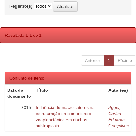
Registro(s)
Resultado 1-1 de 1.
Anterior
1
Póximo
Conjunto de itens:
Data do
Título
Autor(es)
documento
2015
Influência de macro-fatores na
Aggio,
estruturação da comunidade
Carlos
zooplanctônica em riachos
Eduardo
subtropicais.
Gonçalves