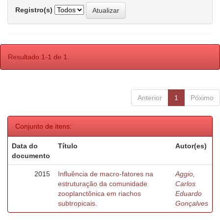
Registro(s)
Resultado 1-1 de 1.
Anterior
1
Póximo
Conjunto de itens:
Data do
Título
Autor(es)
documento
2015
Influência de macro-fatores na
Aggio,
estruturação da comunidade
Carlos
zooplanctônica em riachos
Eduardo
subtropicais.
Gonçalves