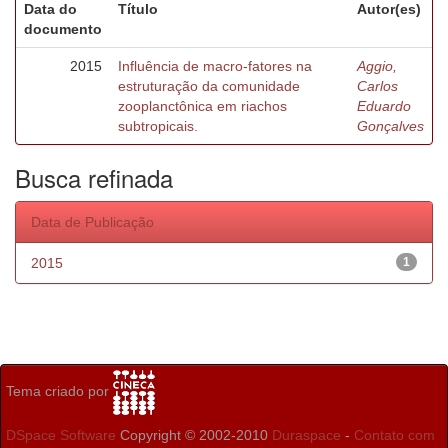
Data do
Título
Autor(es)
documento
2015
Influência de macro-fatores na
Aggio,
estruturação da comunidade
Carlos
zooplanctônica em riachos
Eduardo
subtropicais.
Gonçalves
Busca refinada
Data de Publicação
2015
1
Tema criado por
DSpace Software
Copyright © 2002-2010
Duraspace
-
Contato com