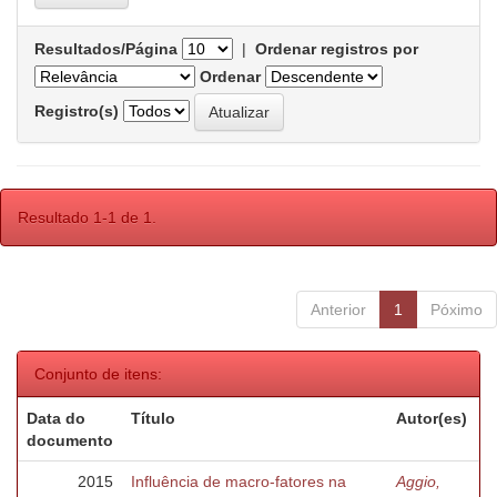
Resultados/Página
|
Ordenar registros por
Ordenar
Registro(s)
Resultado 1-1 de 1.
Anterior
1
Póximo
Conjunto de itens:
Data do
Título
Autor(es)
documento
2015
Influência de macro-fatores na
Aggio,