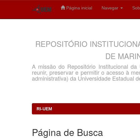
Página inicial
Navegar
Sob
Skip
navigation
REPOSITÓRIO INSTITUCION
DE MARIN
A missão do Repositório Institucional d
reunir, preservar e permitir o acesso à memó
administrativa) da Universidade Estadual d
RI-UEM
Página de Busca