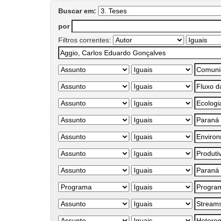
Buscar em:
por
Filtros correntes: