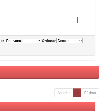
por
Ordenar
Anterior
1
Póximo