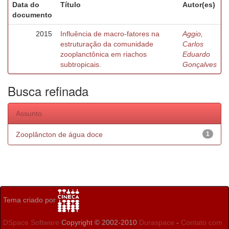
Data do
Título
Autor(es)
documento
2015
Influência de macro-fatores na
Aggio,
estruturação da comunidade
Carlos
zooplanctônica em riachos
Eduardo
subtropicais.
Gonçalves
Busca refinada
Assunto
Zooplâncton de água doce
1
Tema criado por
DSpace Software
Copyright © 2002-2010
Duraspace
-
Contato com