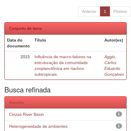
Anterior
1
Póximo
Conjunto de itens:
Data do
Título
Autor(es)
documento
2015
Influência de macro-fatores na
Aggio,
estruturação da comunidade
Carlos
zooplanctônica em riachos
Eduardo
subtropicais.
Gonçalves
Busca refinada
Assunto
Cinzas River Basin
1
Heterogeneidade de ambientes
1