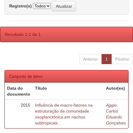
Registro(s)
Resultado 1-1 de 1.
Anterior
1
Póximo
Conjunto de itens:
Data do
Título
Autor(es)
documento
2015
Influência de macro-fatores na
Aggio,
estruturação da comunidade
Carlos
zooplanctônica em riachos
Eduardo
subtropicais.
Gonçalves