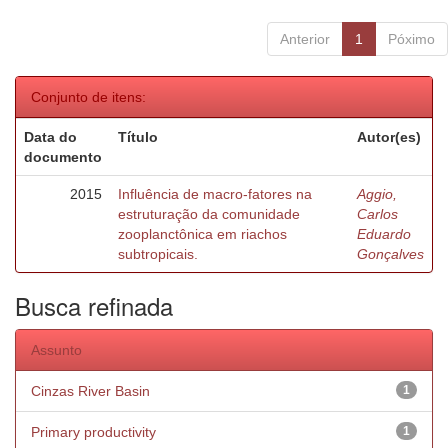
Anterior
1
Póximo
Conjunto de itens:
Data do
Título
Autor(es)
documento
2015
Influência de macro-fatores na
Aggio,
estruturação da comunidade
Carlos
zooplanctônica em riachos
Eduardo
subtropicais.
Gonçalves
Busca refinada
Assunto
Cinzas River Basin
1
Primary productivity
1