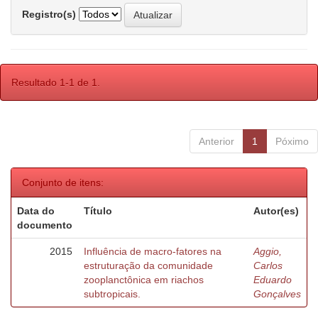
Registro(s)
Resultado 1-1 de 1.
Anterior
1
Póximo
Conjunto de itens:
Data do
Título
Autor(es)
documento
2015
Influência de macro-fatores na
Aggio,
estruturação da comunidade
Carlos
zooplanctônica em riachos
Eduardo
subtropicais.
Gonçalves