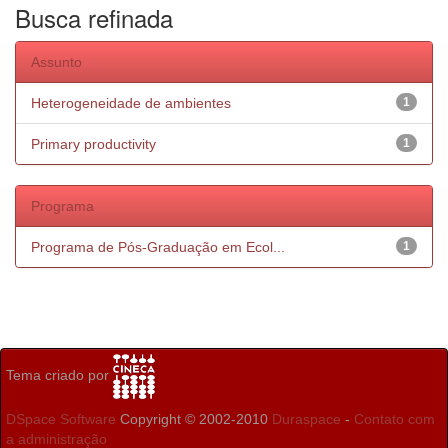
Busca refinada
Assunto
Heterogeneidade de ambientes
1
Primary productivity
1
Programa
Programa de Pós-Graduação em Ecol...
1
Tema criado por
DSpace Software
Copyright © 2002-2010
Duraspace
-
Contato com
a administração