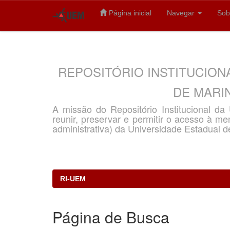
Página inicial
Navegar
Sob
Skip
navigation
REPOSITÓRIO INSTITUCION
DE MARIN
A missão do Repositório Institucional d
reunir, preservar e permitir o acesso à memó
administrativa) da Universidade Estadual d
RI-UEM
Página de Busca