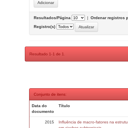
Resultados/Página
|
Ordenar registros 
Registro(s)
Resultado 1-1 de 1.
Conjunto de itens:
Data do
Título
documento
2015
Influência de macro-fatores na estru
em riachos subtropicais.