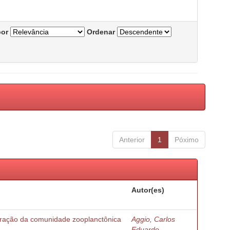
por
Ordenar
Anterior
1
Póximo
Autor(es)
turação da comunidade zooplanctônica
Aggio, Carlos
Eduardo