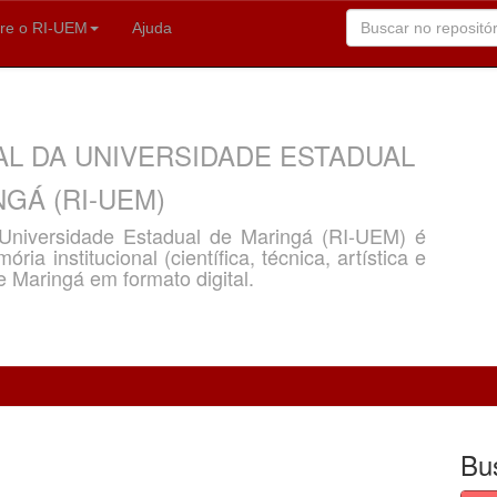
re o RI-UEM
Ajuda
AL DA UNIVERSIDADE ESTADUAL
GÁ (RI-UEM)
a Universidade Estadual de Maringá (RI-UEM) é
ria institucional (científica, técnica, artística e
e Maringá em formato digital.
Bu