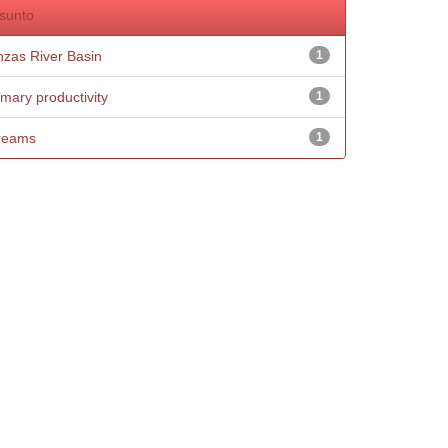
sunto
nzas River Basin
1
imary productivity
1
reams
1