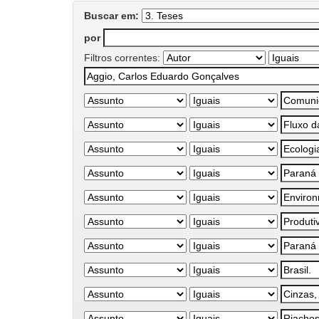
Buscar em:
por
Filtros correntes: