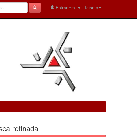
Entrar em:
Idioma
sca refinada