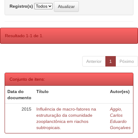
Registro(s)
Resultado 1-1 de 1.
Anterior
1
Póximo
Conjunto de itens:
Data do
Título
Autor(es)
documento
2015
Influência de macro-fatores na
Aggio,
estruturação da comunidade
Carlos
zooplanctônica em riachos
Eduardo
subtropicais.
Gonçalves