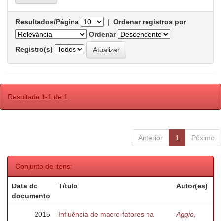
Resultados/Página
|
Ordenar registros por
Ordenar
Registro(s)
Resultado 1-1 de 1.
Anterior
1
Póximo
Conjunto de itens:
Data do
Título
Autor(es)
documento
2015
Influência de macro-fatores na
Aggio,