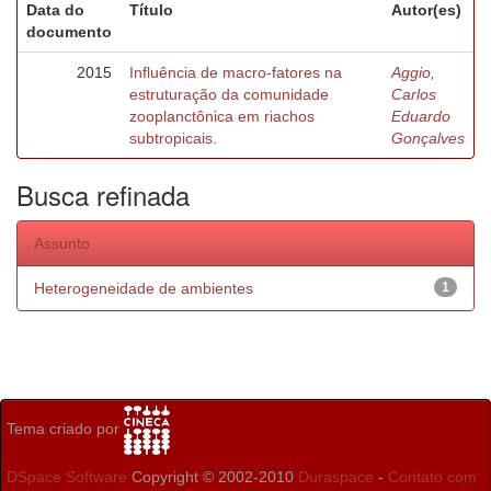
Data do
Título
Autor(es)
documento
2015
Influência de macro-fatores na
Aggio,
estruturação da comunidade
Carlos
zooplanctônica em riachos
Eduardo
subtropicais.
Gonçalves
Busca refinada
Assunto
Heterogeneidade de ambientes
1
Tema criado por
DSpace Software
Copyright © 2002-2010
Duraspace
-
Contato com