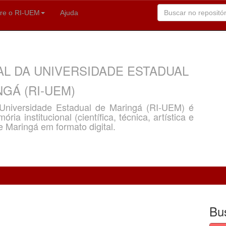
re o RI-UEM
Ajuda
AL DA UNIVERSIDADE ESTADUAL
GÁ (RI-UEM)
a Universidade Estadual de Maringá (RI-UEM) é
ria institucional (científica, técnica, artística e
e Maringá em formato digital.
Bu