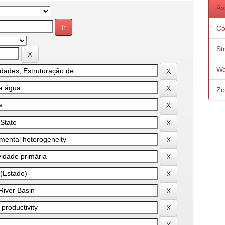
As
Có
St
Wa
Zo