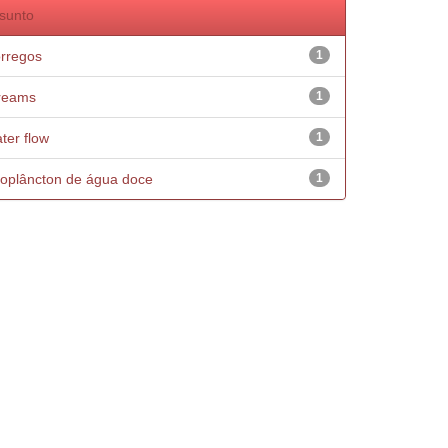
sunto
rregos
1
reams
1
ter flow
1
oplâncton de água doce
1