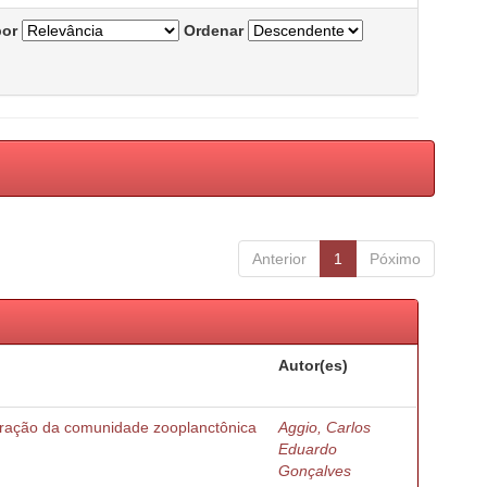
por
Ordenar
Anterior
1
Póximo
Autor(es)
turação da comunidade zooplanctônica
Aggio, Carlos
Eduardo
Gonçalves