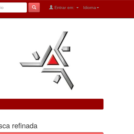
Entrar em:
Idioma
sca refinada