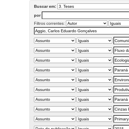
Buscar em:
por
Filtros correntes: