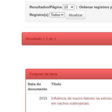
Resultados/Página
|
Ordenar registros 
Registro(s)
Resultado 1-1 de 1.
Conjunto de itens:
Data do
Título
documento
2015
Influência de macro-fatores na estru
em riachos subtropicais.