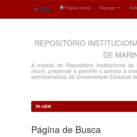
Página inicial
Navegar
Sob
Skip
navigation
REPOSITÓRIO INSTITUCION
DE MARIN
A missão do Repositório Institucional d
reunir, preservar e permitir o acesso à memó
administrativa) da Universidade Estadual d
RI-UEM
Página de Busca