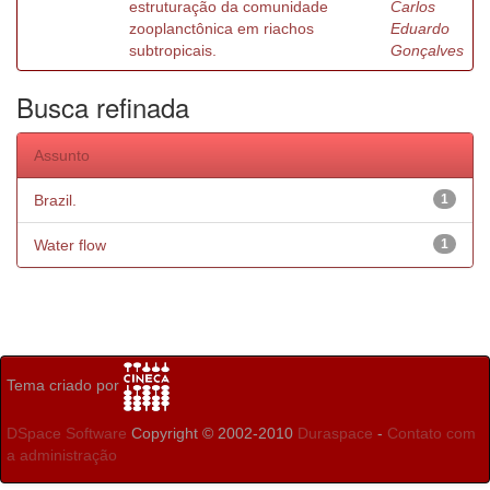
estruturação da comunidade
Carlos
zooplanctônica em riachos
Eduardo
subtropicais.
Gonçalves
Busca refinada
Assunto
Brazil.
1
Water flow
1
Tema criado por
DSpace Software
Copyright © 2002-2010
Duraspace
-
Contato com
a administração