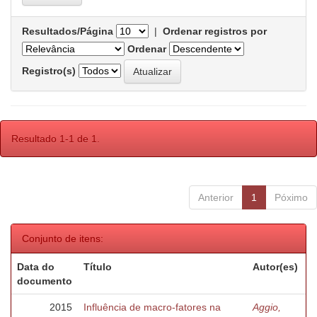
Resultados/Página
|
Ordenar registros por
Ordenar
Registro(s)
Resultado 1-1 de 1.
Anterior
1
Póximo
Conjunto de itens:
Data do
Título
Autor(es)
documento
2015
Influência de macro-fatores na
Aggio,