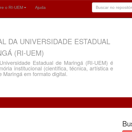
re o RI-UEM
Ajuda
AL DA UNIVERSIDADE ESTADUAL
GÁ (RI-UEM)
a Universidade Estadual de Maringá (RI-UEM) é
ria institucional (científica, técnica, artística e
e Maringá em formato digital.
Bu