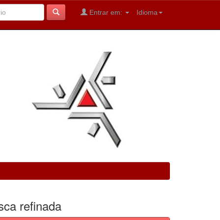
Entrar em:
Idioma
sca refinada