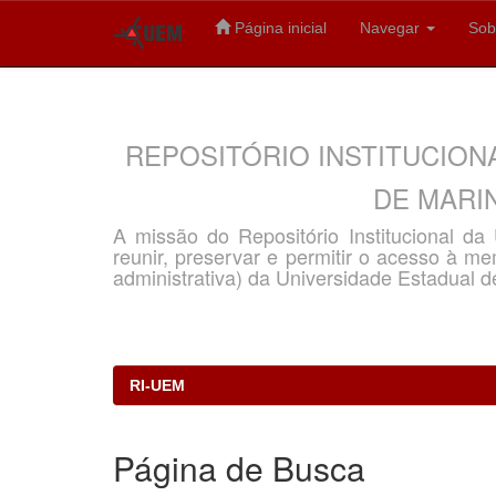
Página inicial
Navegar
Sob
Skip
navigation
REPOSITÓRIO INSTITUCION
DE MARIN
A missão do Repositório Institucional d
reunir, preservar e permitir o acesso à memó
administrativa) da Universidade Estadual d
RI-UEM
Página de Busca