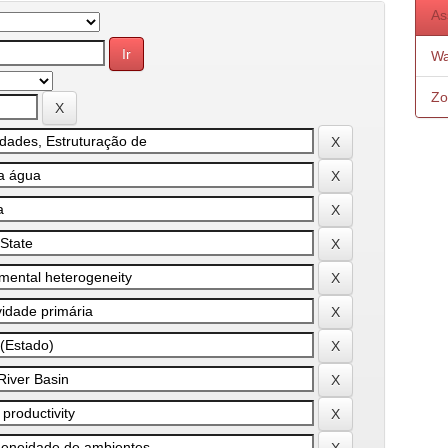
As
Wa
Zo