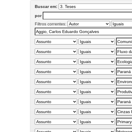
Buscar em:
por
Filtros correntes: