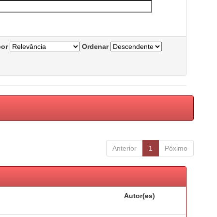
por
Ordenar
Anterior
1
Póximo
Autor(es)