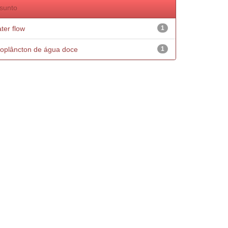
sunto
ter flow
1
oplâncton de água doce
1