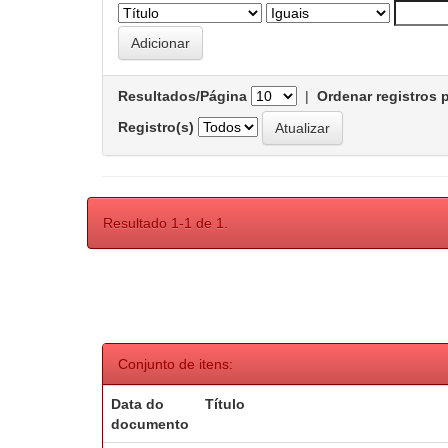
Resultados/Página
|
Ordenar registros 
Registro(s)
Resultado 1-1 de 1.
Conjunto de itens:
Data do
Título
documento