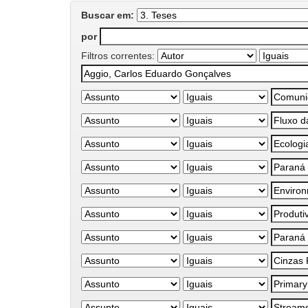
Buscar em:
por
Filtros correntes: