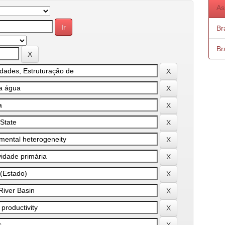
As
Bra
Bra