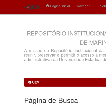
Página inicial
Navegar
Sob
Skip
navigation
REPOSITÓRIO INSTITUCION
DE MARIN
A missão do Repositório Institucional d
reunir, preservar e permitir o acesso à memó
administrativa) da Universidade Estadual d
RI-UEM
Página de Busca