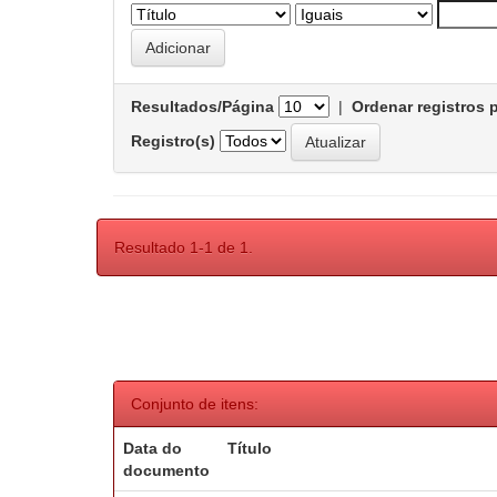
Resultados/Página
|
Ordenar registros 
Registro(s)
Resultado 1-1 de 1.
Conjunto de itens:
Data do
Título
documento