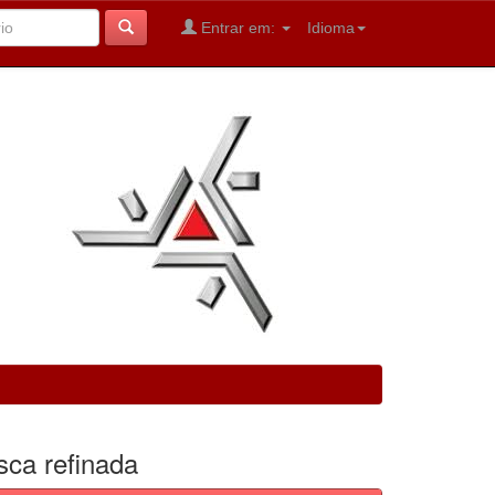
Entrar em:
Idioma
sca refinada