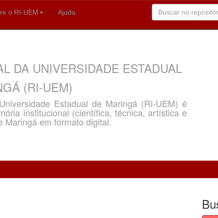
re o RI-UEM
Ajuda
AL DA UNIVERSIDADE ESTADUAL
GÁ (RI-UEM)
a Universidade Estadual de Maringá (RI-UEM) é
ria institucional (científica, técnica, artística e
e Maringá em formato digital.
Bu