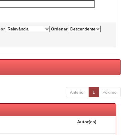
por
Ordenar
Anterior
1
Póximo
Autor(es)