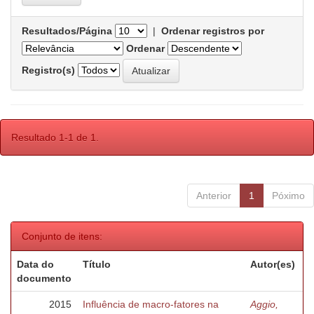
Resultados/Página
|
Ordenar registros por
Ordenar
Registro(s)
Resultado 1-1 de 1.
Anterior
1
Póximo
Conjunto de itens:
Data do
Título
Autor(es)
documento
2015
Influência de macro-fatores na
Aggio,