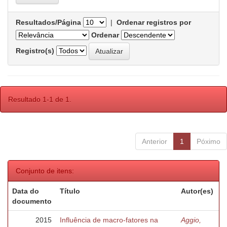
Resultados/Página
|
Ordenar registros por
Ordenar
Registro(s)
Resultado 1-1 de 1.
Anterior
1
Póximo
Conjunto de itens:
Data do
Título
Autor(es)
documento
2015
Influência de macro-fatores na
Aggio,