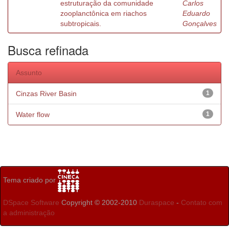
estruturação da comunidade
Carlos
zooplanctônica em riachos
Eduardo
subtropicais.
Gonçalves
Busca refinada
Assunto
Cinzas River Basin
1
Water flow
1
Tema criado por
DSpace Software
Copyright © 2002-2010
Duraspace
-
Contato com
a administração