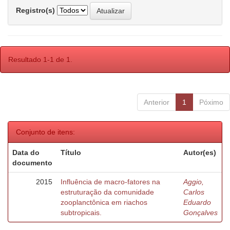
Registro(s)
Resultado 1-1 de 1.
Anterior
1
Póximo
Conjunto de itens:
Data do
Título
Autor(es)
documento
2015
Influência de macro-fatores na
Aggio,
estruturação da comunidade
Carlos
zooplanctônica em riachos
Eduardo
subtropicais.
Gonçalves