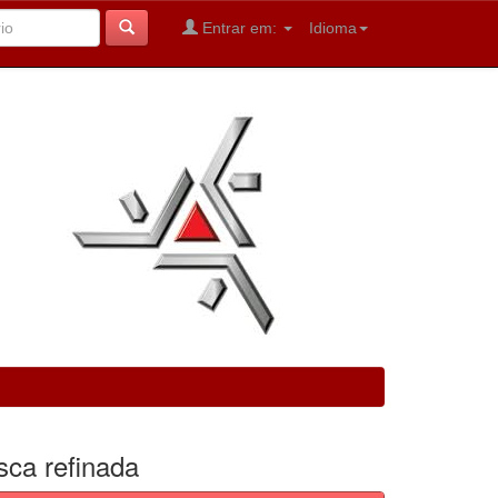
Entrar em:
Idioma
sca refinada