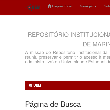
Página inicial
Navegar
Sob
Skip
navigation
REPOSITÓRIO INSTITUCION
DE MARIN
A missão do Repositório Institucional d
reunir, preservar e permitir o acesso à memó
administrativa) da Universidade Estadual d
RI-UEM
Página de Busca