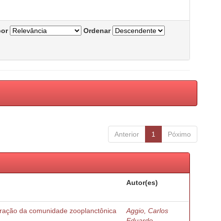
por
Ordenar
Anterior
1
Póximo
Autor(es)
turação da comunidade zooplanctônica
Aggio, Carlos
Eduardo