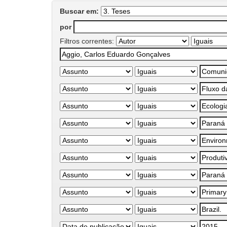
Buscar em:
por
Filtros correntes: