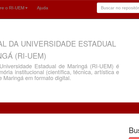
re o RI-UEM
Ajuda
AL DA UNIVERSIDADE ESTADUAL
GÁ (RI-UEM)
a Universidade Estadual de Maringá (RI-UEM) é
ria institucional (científica, técnica, artística e
e Maringá em formato digital.
Bu