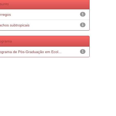
sunto
rregos
1
achos subtropicais
1
ograma
ograma de Pós-Graduação em Ecol...
1