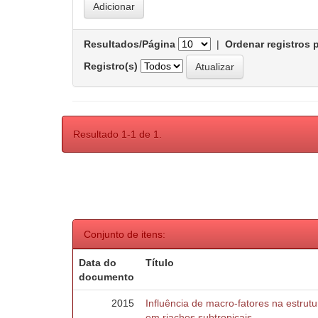
Resultados/Página
|
Ordenar registros 
Registro(s)
Resultado 1-1 de 1.
Conjunto de itens:
Data do
Título
documento
2015
Influência de macro-fatores na estru
em riachos subtropicais.