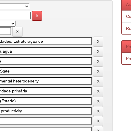
As
Có
Ri
Pr
Pr