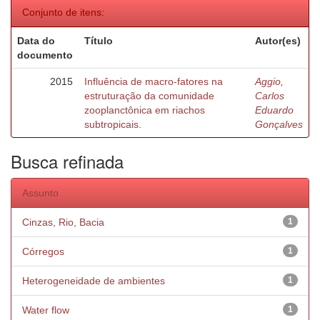
Conjunto de itens:
Data do
Título
Autor(es)
documento
2015
Influência de macro-fatores na
Aggio,
estruturação da comunidade
Carlos
zooplanctônica em riachos
Eduardo
subtropicais.
Gonçalves
Busca refinada
Assunto
Cinzas, Rio, Bacia
1
Córregos
1
Heterogeneidade de ambientes
1
Water flow
1