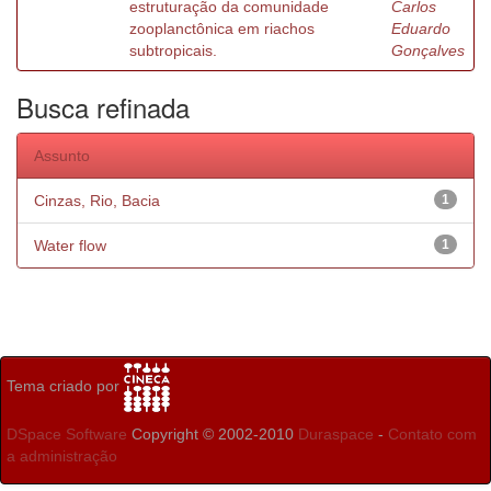
estruturação da comunidade
Carlos
zooplanctônica em riachos
Eduardo
subtropicais.
Gonçalves
Busca refinada
Assunto
Cinzas, Rio, Bacia
1
Water flow
1
Tema criado por
DSpace Software
Copyright © 2002-2010
Duraspace
-
Contato com
a administração