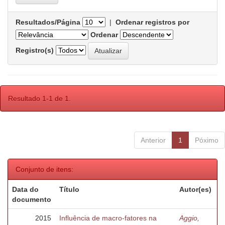
Resultados/Página
|
Ordenar registros por
Ordenar
Registro(s)
Resultado 1-1 de 1.
Anterior
1
Póximo
Conjunto de itens:
Data do
Título
Autor(es)
documento
2015
Influência de macro-fatores na
Aggio,