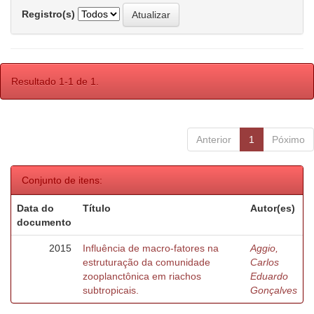
Registro(s)
Resultado 1-1 de 1.
Anterior
1
Póximo
Conjunto de itens:
Data do
Título
Autor(es)
documento
2015
Influência de macro-fatores na
Aggio,
estruturação da comunidade
Carlos
zooplanctônica em riachos
Eduardo
subtropicais.
Gonçalves