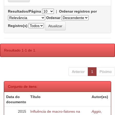
Resultados/Página
|
Ordenar registros por
Ordenar
Registro(s)
Resultado 1-1 de 1.
Anterior
1
Póximo
Conjunto de itens:
Data do
Título
Autor(es)
documento
2015
Influência de macro-fatores na
Aggio,